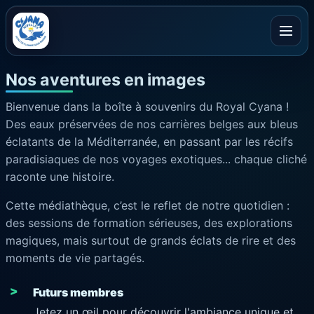
Ouvrir
Nos aventures en images
Bienvenue dans la boîte à souvenirs du Royal Cyana !
Des eaux préservées de nos carrières belges aux bleus
éclatants de la Méditerranée, en passant par les récifs
paradisiaques de nos voyages exotiques... chaque cliché
raconte une histoire.
Cette médiathèque, c’est le reflet de notre quotidien :
des sessions de formation sérieuses, des explorations
magiques, mais surtout de grands éclats de rire et des
moments de vie partagés.
Futurs membres
Jetez un œil pour découvrir l'ambiance unique et