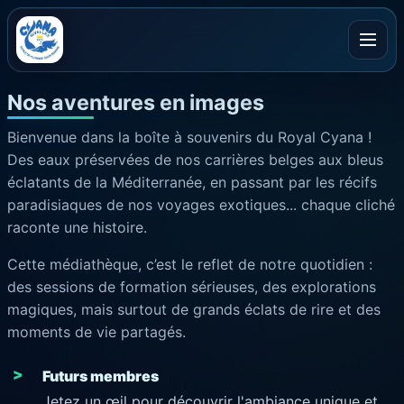
Ouvrir
Nos aventures en images
Bienvenue dans la boîte à souvenirs du Royal Cyana !
Des eaux préservées de nos carrières belges aux bleus
éclatants de la Méditerranée, en passant par les récifs
paradisiaques de nos voyages exotiques... chaque cliché
raconte une histoire.
Cette médiathèque, c’est le reflet de notre quotidien :
des sessions de formation sérieuses, des explorations
magiques, mais surtout de grands éclats de rire et des
moments de vie partagés.
Futurs membres
Jetez un œil pour découvrir l'ambiance unique et